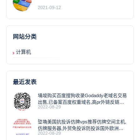
2021-09-12
网站分类
计算机
最近发表
埇埈购买百度搜狗收录Godaddy老域名交易
出售,已备案百度权重域名,高pr外链反链域
2022-08-29
名
埅埆美国抗投诉仿牌vps推荐仿牌空间主机,
仿牌服务器,外贸免投诉防投诉国外欧洲荷
2022-08-29
兰