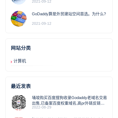
2021-09-12
GoDaddy算是外贸建站空间首选。为什么?
2021-09-12
网站分类
计算机
最近发表
埇埈购买百度搜狗收录Godaddy老域名交易
出售,已备案百度权重域名,高pr外链反链域
2022-08-29
名