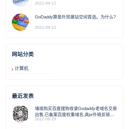
2021-09-12
GoDaddy算是外贸建站空间首选。为什么?
2021-09-12
网站分类
计算机
最近发表
埇埈购买百度搜狗收录Godaddy老域名交易
出售,已备案百度权重域名,高pr外链反链域
2022-08-29
名