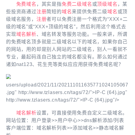
免费域名
，其实是指
免费
二级域名
或
顶级域名
，某
些投资商通过
注册
简短的
域名
来提供免费二级
域名
或顶
级域名服务，
注册
者可以免费注册一个格式为“XXX+二
级的域名”或“XXX+顶级的域名”，然后利用这个格式去
实现
域名解析
、域名转发等服务功能。一般来讲，所谓
的免费域名顶多就是二级域名以下的域名，如果你自己
的网站，用的却是别人网站的二级域名，别人一看就不
专业，最起码连自己独立的域名都没有。那么如何通过
诸如nat123、花生壳等类似应应用获得免费域名呢？
users/upload/2021/11/202111011635771024105067
.jpg" http://www.tzlasers.cn/tags/72/">IP-C (64).jpg"
http://www.tzlasers.cn/tags/72/">IP-C (64).jpg"/>
域名解析
设置，可直接使用免费自定义二级域名。
网站位置：用户登录>>用户中心>>dns解析添加/列表
客户端位置：域名解析列表>>添加域名>>静态域名解