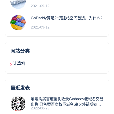
2021-09-12
GoDaddy算是外贸建站空间首选。为什么?
2021-09-12
网站分类
计算机
最近发表
埇埈购买百度搜狗收录Godaddy老域名交易
出售,已备案百度权重域名,高pr外链反链域
2022-08-29
名