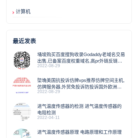
计算机
最近发表
埇埈购买百度搜狗收录Godaddy老域名交易
出售,已备案百度权重域名,高pr外链反链域
2022-08-29
名
埅埆美国抗投诉仿牌vps推荐仿牌空间主机,
仿牌服务器,外贸免投诉防投诉国外欧洲荷
2022-08-29
兰
进气温度传感器的检测 进气温度传感器的
电阻检测
2022-04-11
进气温度传感器原理 电路原理和工作原理