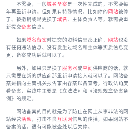
不需要，一般
域名备案
是一次性完成的，不需要每
年再重新申请。但如果有特殊情况，比如你的
网站
被停
了、被撤销或是更换了
域名
、主体负责人等，就需要重
新提交
备案
信息。
如果
域名
备案
时提交的资料信息都正确，
网站
也没
有任何违法信息、没有发生过域名和主体等实质信息变
更，备案成功后就可以了。
另外，如果只是换了
服务器
或
空间
供应商的话，就
只需要在新的供应商那重新申请接入就可以了。网站备
案是指向主管机关报告事由存案以备查考。行政法角度
看备案，实践中主要是《立法法》和《法规规章备案条
例》的规定。
网站备案的目的就是为了防止在网上从事非法的网
站经营
活动
，打击不良
互联网
信息的传播，如果网站不
备案的话，很有可能被查处以后关停。